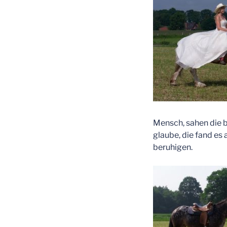
Mensch, sahen die be
glaube, die fand es 
beruhigen.