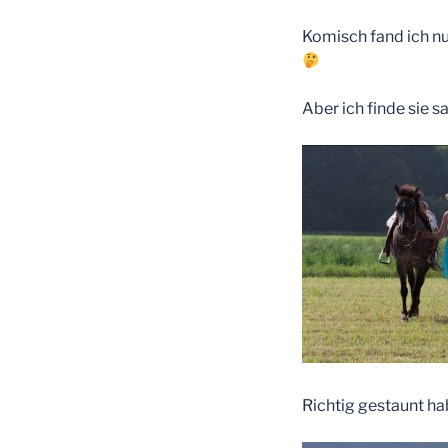
Komisch fand ich n
Aber ich finde sie s
Richtig gestaunt hab