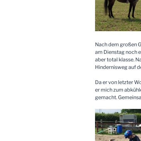
Nach dem großen Gew
am Dienstag noch ei
aber total klasse. 
Hindernisweg auf d
Da er von letzter Wo
er mich zum abkühlen
gemacht. Gemeinsa