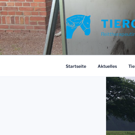
Zum
Inhalt
springen
TIER
Reittherapeuti
Startseite
Aktuelles
Tie