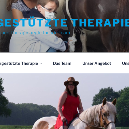
GESTÜTZTE THERAPI
n und Therapiebegleithunde Team
rgestützte Therapie
Das Team
Unser Angebot
Uns