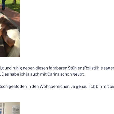
rtig und ruhig neben diesen fahrbaren Stühlen (Rollstühle sage
 Das habe ich ja auch mit Carina schon geübt.
tschige Boden in den Wohnbereichen. Ja genau! Ich bin mit 