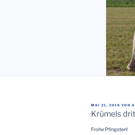
VERÖFFENTLICHT
MAI 21, 2018
VON
A
AM
Krümels dri
Frohe Pfingsten!