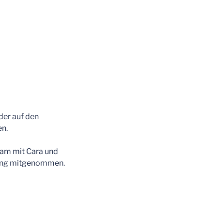
der auf den
en.
sam mit Cara und
gang mitgenommen.