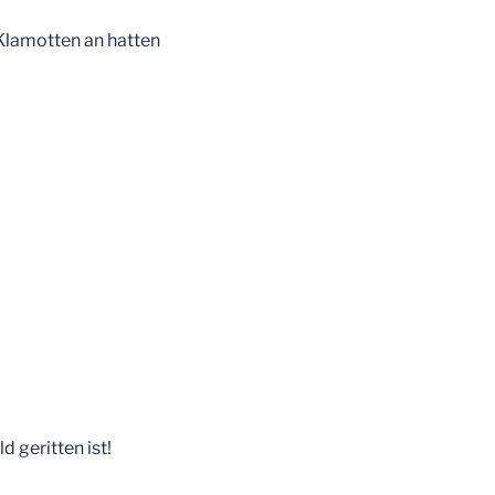
Klamotten an hatten
d geritten ist!