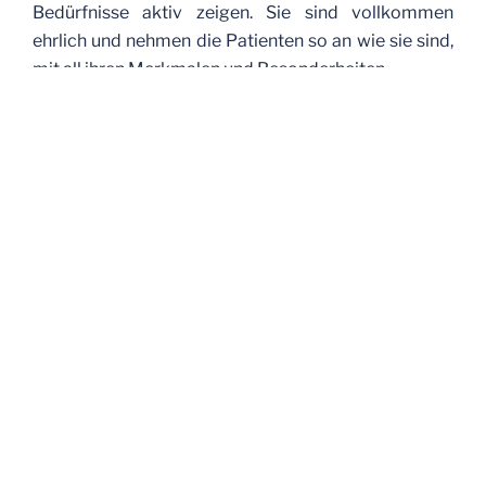
Bedürfnisse aktiv zeigen. Sie sind vollkommen
ehrlich und nehmen die Patienten so an wie sie sind,
mit all ihren Merkmalen und Besonderheiten.
Die Reittherapie oder die Tiergestützte Therapie ist
eine Form der körperlichen, geistigen oder kognitiven
Förderung, bei der das Pferd oder der Hund als
Medium eingesetzt werden. Zusammen mit dem Pferd
oder Hund ist immer auch ein
a
usgebildeter Therapeut
oder Pädagoge anwesend. Es wird als Te
am
gearbeitet.
Die Reittherapie umfasst sowohl das Sitzen, Reiten
oder Voltigieren auf dem Pferd, als auch
Be
wegungsspiele und Aufgaben rund um das Pferd.
Auch die Versorgung und Vorbereitung des Tieres