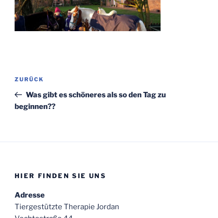
Beitragsnavigation
Vorheriger
ZURÜCK
Beitrag
Was gibt es schöneres als so den Tag zu
beginnen??
HIER FINDEN SIE UNS
Adresse
Tiergestützte Therapie Jordan