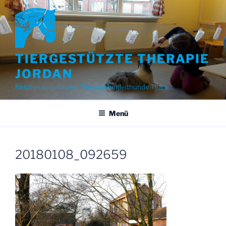
Zum
Inhalt
springen
TIERGESTÜTZTE THERAPIE
JORDAN
Reittherapeutin und Therapiebegleithunde Team
Menü
20180108_092659