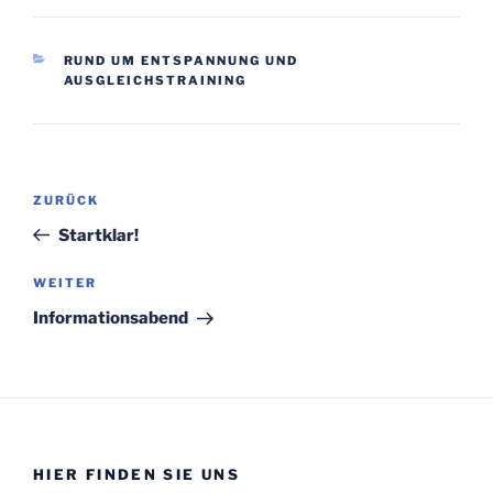
KATEGORIEN
RUND UM ENTSPANNUNG UND
AUSGLEICHSTRAINING
Beitragsnavigation
Vorheriger
ZURÜCK
Beitrag
Startklar!
Nächster
WEITER
Beitrag
Informationsabend
HIER FINDEN SIE UNS