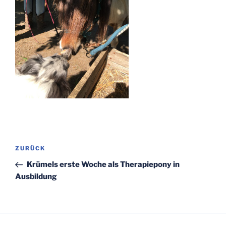
Beitragsnavigation
Vorheriger
ZURÜCK
Beitrag
Krümels erste Woche als Therapiepony in
Ausbildung