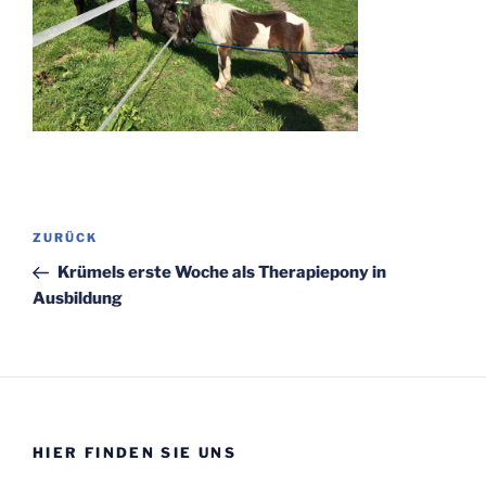
Beitragsnavigation
Vorheriger
ZURÜCK
Beitrag
Krümels erste Woche als Therapiepony in
Ausbildung
HIER FINDEN SIE UNS