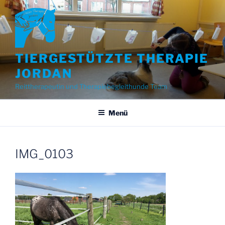
Zum
Inhalt
springen
TIERGESTÜTZTE THERAPIE
JORDAN
Reittherapeutin und Therapiebegleithunde Team
Menü
IMG_0103