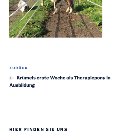
Beitragsnavigation
Vorheriger
ZURÜCK
Beitrag
Krümels erste Woche als Therapiepony in
Ausbildung
HIER FINDEN SIE UNS