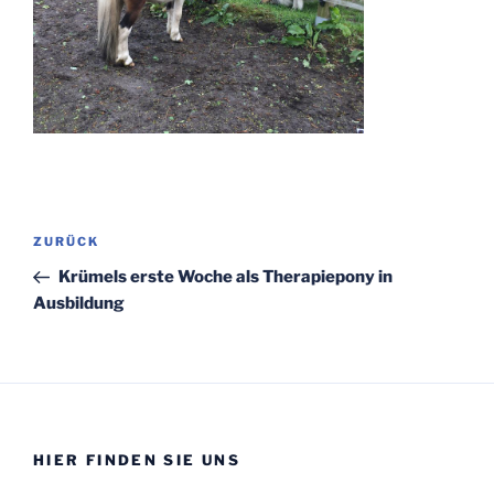
Beitragsnavigation
Vorheriger
ZURÜCK
Beitrag
Krümels erste Woche als Therapiepony in
Ausbildung
HIER FINDEN SIE UNS