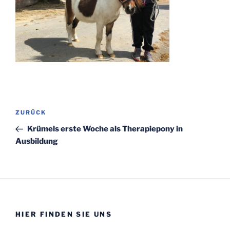
Beitragsnavigation
Vorheriger
ZURÜCK
Beitrag
Krümels erste Woche als Therapiepony in
Ausbildung
HIER FINDEN SIE UNS