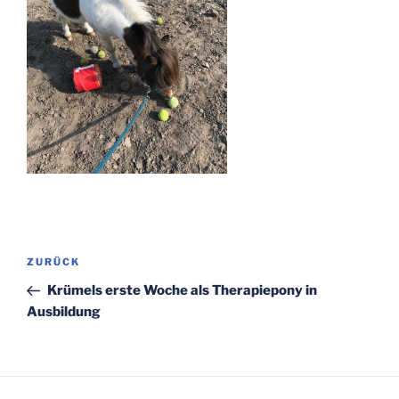
Beitragsnavigation
Vorheriger
ZURÜCK
Beitrag
Krümels erste Woche als Therapiepony in
Ausbildung