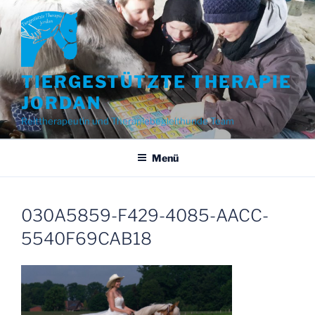
Zum
Inhalt
springen
TIERGESTÜTZTE THERAPIE
JORDAN
Reittherapeutin und Therapiebegleithunde Team
Menü
030A5859-F429-4085-AACC-
5540F69CAB18