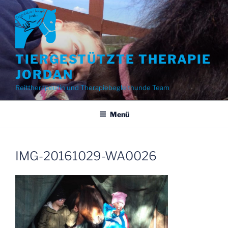
Zum
Inhalt
springen
TIERGESTÜTZTE THERAPIE
JORDAN
Reittherapeutin und Therapiebegleithunde Team
Menü
IMG-20161029-WA0026