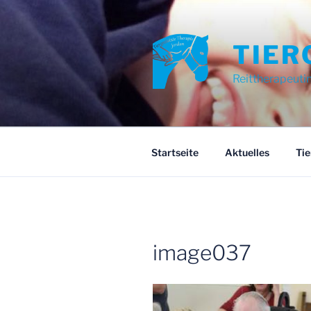
Zum
Inhalt
springen
TIER
Reittherapeuti
Startseite
Aktuelles
Tie
image037