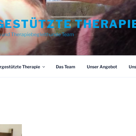
GESTÜTZTE THERAPI
n und Therapiebegleithunde Team
rgestützte Therapie
Das Team
Unser Angebot
Uns