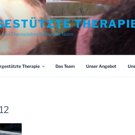
GESTÜTZTE THERAPI
n und Therapiebegleithunde Team
rgestützte Therapie
Das Team
Unser Angebot
Uns
12