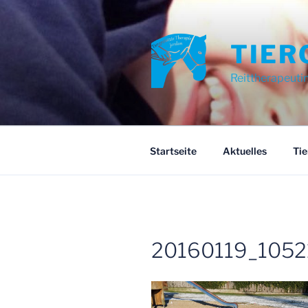
Zum
Inhalt
springen
TIER
Reittherapeuti
Startseite
Aktuelles
Tie
20160119_1052