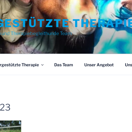
GESTÜTZTE THERAPI
n und Therapiebegleithunde Team
rgestützte Therapie
Das Team
Unser Angebot
Uns
223