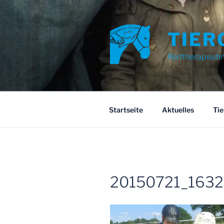
Zum
Inhalt
springen
TIER
Reittherapeuti
Startseite
Aktuelles
Tie
20150721_163