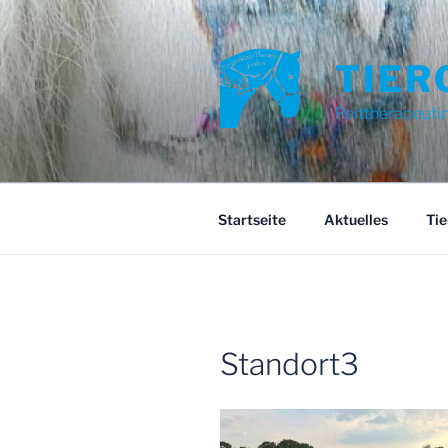
Zum
Inhalt
springen
TIER
Reittherapeuti
Startseite
Aktuelles
Tie
Standort3