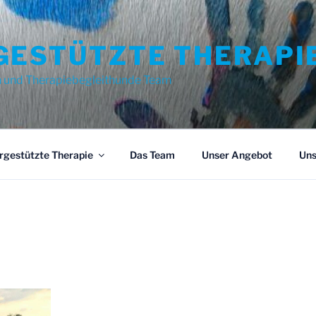
GESTÜTZTE THERAPI
n und Therapiebegleithunde Team
rgestützte Therapie
Das Team
Unser Angebot
Uns