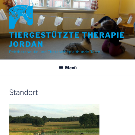
Zum
Inhalt
springen
TIERGESTÜTZTE THERAPIE
JORDAN
Reittherapeutin und Therapiebegleithunde Team
Menü
Standort