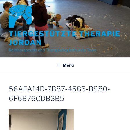
Zum
Inhalt
springen
TIERGESTÜTZTE THERAPIE
JORDAN
Reittherapeutin und Therapiebegleithunde Team
Menü
56AEA14D-7B87-4585-B980-
6F6B76CDB3B5