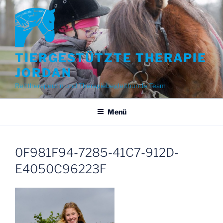
Zum
Inhalt
springen
TIERGESTÜTZTE THERAPIE
JORDAN
Reittherapeutin und Therapiebegleithunde Team
Menü
0F981F94-7285-41C7-912D-
E4050C96223F