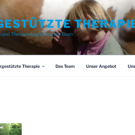
GESTÜTZTE THERAPI
n und Therapiebegleithunde Team
rgestützte Therapie
Das Team
Unser Angebot
Uns