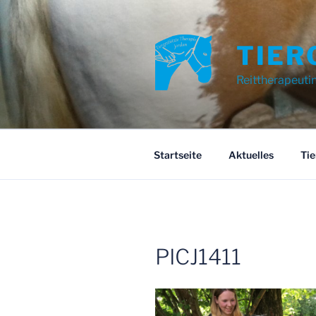
Zum
Inhalt
springen
TIER
Reittherapeuti
Startseite
Aktuelles
Tie
PICJ1411