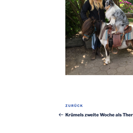
Beitragsnavigation
Vorheriger
ZURÜCK
Beitrag
Krümels zweite Woche als Ther