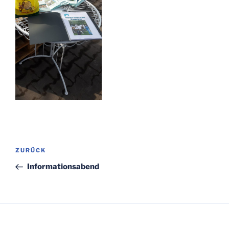
Beitragsnavigation
Vorheriger
ZURÜCK
Beitrag
Informationsabend