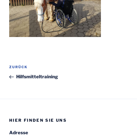
Beitragsnavigation
Vorheriger
ZURÜCK
Beitrag
Hilfsmitteltraining
HIER FINDEN SIE UNS
Adresse