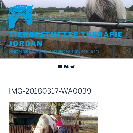
Zum
Inhalt
springen
TIERGESTÜTZTE THERAPIE
JORDAN
Reittherapeutin und Therapiebegleithunde Team
Menü
IMG-20180317-WA0039