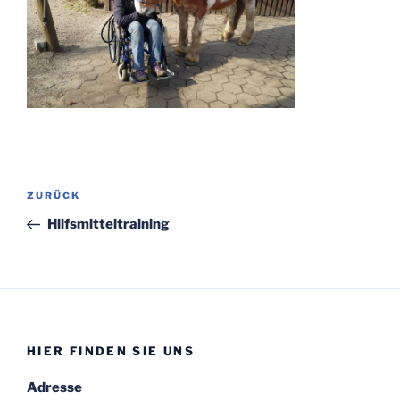
Beitragsnavigation
Vorheriger
ZURÜCK
Beitrag
Hilfsmitteltraining
HIER FINDEN SIE UNS
Adresse