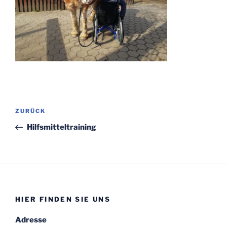
Beitragsnavigation
Vorheriger
ZURÜCK
Beitrag
Hilfsmitteltraining
HIER FINDEN SIE UNS
Adresse