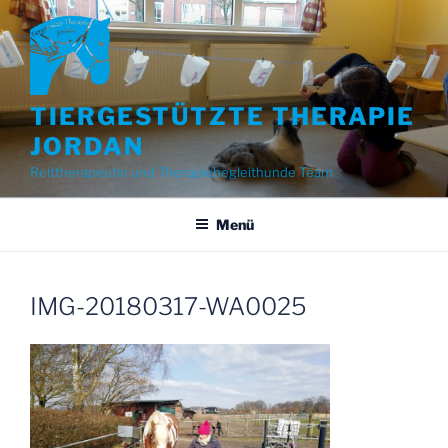
Zum
Inhalt
springen
TIERGESTÜTZTE THERAPIE
JORDAN
Reittherapeutin und Therapiebegleithunde Team
Menü
IMG-20180317-WA0025