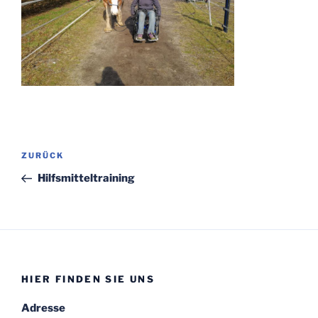
Beitragsnavigation
Vorheriger
ZURÜCK
Beitrag
Hilfsmitteltraining
HIER FINDEN SIE UNS
Adresse