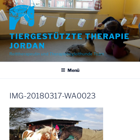
Zum
Inhalt
springen
TIERGESTÜTZTE THERAPIE
JORDAN
Reittherapeutin und Therapiebegleithunde Team
Menü
IMG-20180317-WA0023