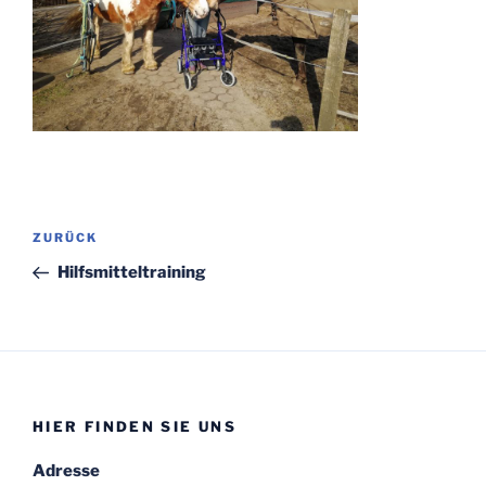
Beitragsnavigation
Vorheriger
ZURÜCK
Beitrag
Hilfsmitteltraining
HIER FINDEN SIE UNS
Adresse