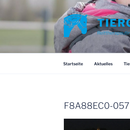
Zum
Inhalt
springen
TIER
Reittherapeuti
Startseite
Aktuelles
Tie
F8A88EC0-057