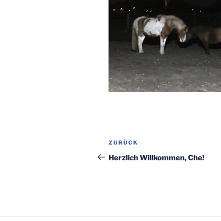
Beitragsnavigation
Vorheriger
ZURÜCK
Beitrag
Herzlich Willkommen, Che!