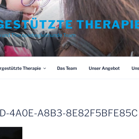
GESTÜTZTE THERAPI
n und Therapiebegleithunde Team
rgestützte Therapie
Das Team
Unser Angebot
Uns
D-4A0E-A8B3-8E82F5BFE85C