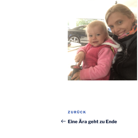
Beitragsnavigation
Vorheriger
ZURÜCK
Beitrag
Eine Ära geht zu Ende