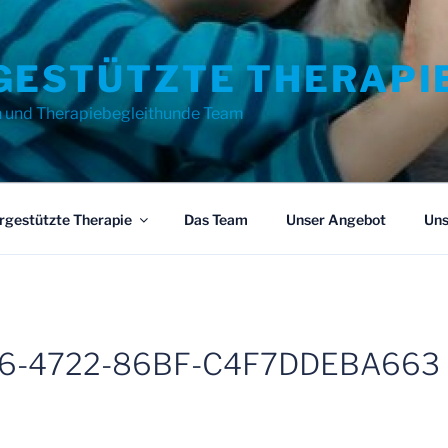
GESTÜTZTE THERAPI
n und Therapiebegleithunde Team
rgestützte Therapie
Das Team
Unser Angebot
Uns
6-4722-86BF-C4F7DDEBA663