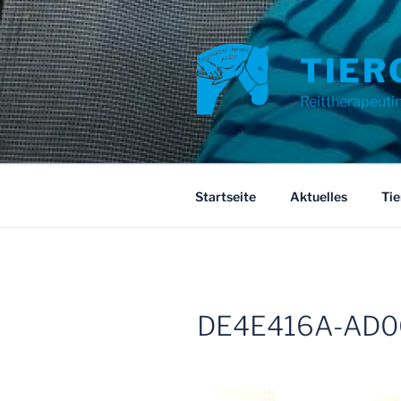
Zum
Inhalt
springen
TIER
Reittherapeuti
Startseite
Aktuelles
Tie
DE4E416A-AD0