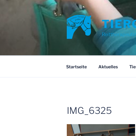
Zum
Inhalt
springen
TIER
Reittherapeuti
Startseite
Aktuelles
Tie
IMG_6325