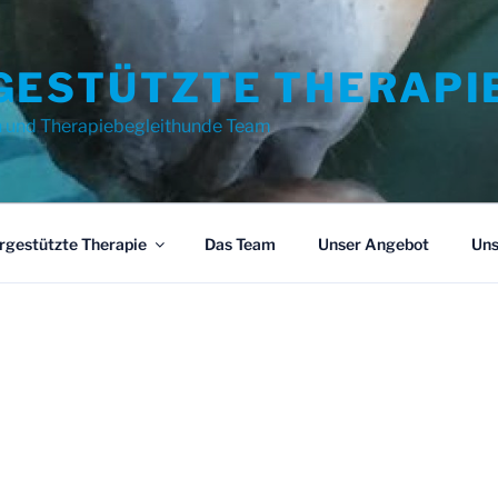
GESTÜTZTE THERAPI
n und Therapiebegleithunde Team
rgestützte Therapie
Das Team
Unser Angebot
Uns