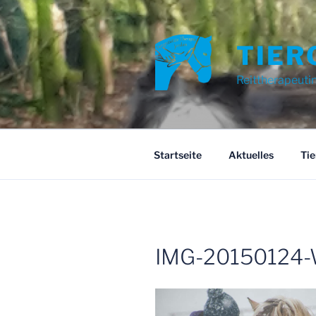
Zum
Inhalt
springen
TIER
Reittherapeuti
Startseite
Aktuelles
Tie
IMG-20150124