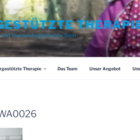
GESTÜTZTE THERAPI
n und Therapiebegleithunde Team
rgestützte Therapie
Das Team
Unser Angebot
Uns
-WA0026