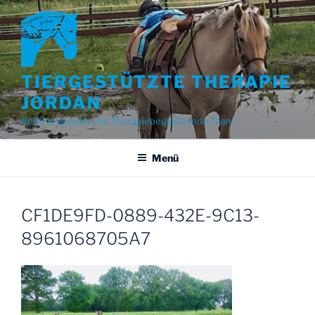
Zum
Inhalt
springen
TIERGESTÜTZTE THERAPIE
JORDAN
Reittherapeutin und Therapiebegleithunde Team
Menü
CF1DE9FD-0889-432E-9C13-
8961068705A7