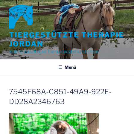
Zum
Inhalt
springen
TIERGESTÜTZTE THERAPIE
JORDAN
Reittherapeutin und Therapiebegleithunde Team
Menü
7545F68A-C851-49A9-922E-
DD28A2346763