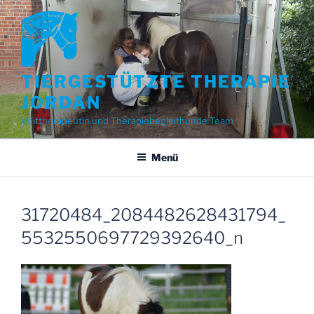
Zum
Inhalt
springen
TIERGESTÜTZTE THERAPIE
JORDAN
Reittherapeutin und Therapiebegleithunde Team
Menü
31720484_2084482628431794_
5532550697729392640_n