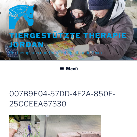
Zum
Inhalt
springen
TIERGESTÜTZTE THERAPIE
JORDAN
Reittherapeutin und Therapiebegleithunde Team
Menü
007B9E04-57DD-4F2A-850F-
25CCEEA67330