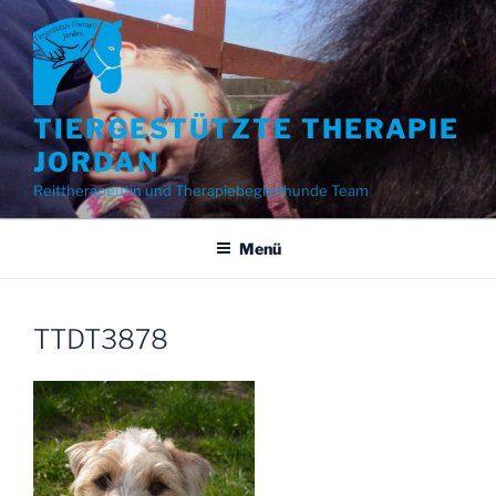
Zum
Inhalt
springen
TIERGESTÜTZTE THERAPIE
JORDAN
Reittherapeutin und Therapiebegleithunde Team
Menü
TTDT3878